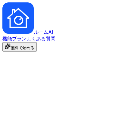
ルーム
AI
機能
プラン
よくある質問
無料で始める
利用実績多数
１枚わずか60円〜
*
無料で試してみる