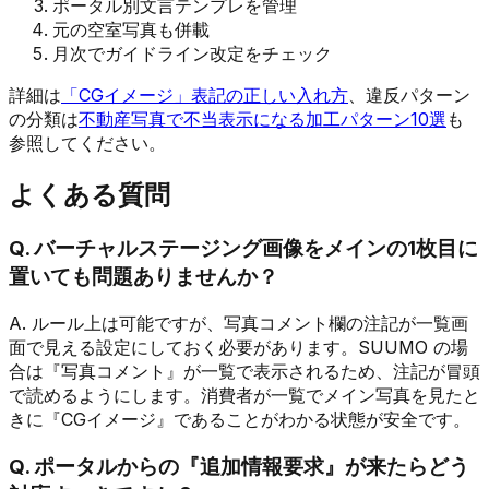
ポータル別文言テンプレを管理
元の空室写真も併載
月次でガイドライン改定をチェック
詳細は
「CGイメージ」表記の正しい入れ方
、違反パターン
の分類は
不動産写真で不当表示になる加工パターン10選
も
参照してください。
よくある質問
Q. バーチャルステージング画像をメインの1枚目に
置いても問題ありませんか？
A. ルール上は可能ですが、写真コメント欄の注記が一覧画
面で見える設定にしておく必要があります。SUUMO の場
合は『写真コメント』が一覧で表示されるため、注記が冒頭
で読めるようにします。消費者が一覧でメイン写真を見たと
きに『CGイメージ』であることがわかる状態が安全です。
Q. ポータルからの『追加情報要求』が来たらどう