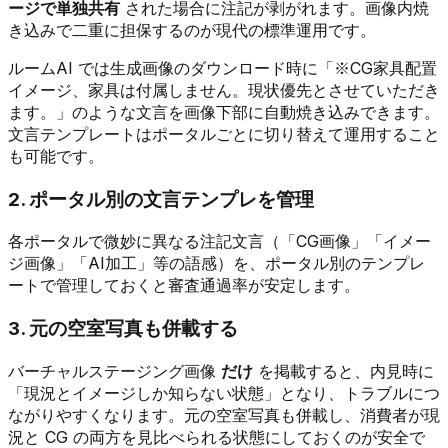
ージで単独共有
された場合に注記が剥がれます。画像内焼
き込みで二重に担保するのが現代の標準運用です。
ルームAI では生成画像のダウンロード時に「※CG家具配置
イメージ、家具は付属しません。現状優先とさせていただき
ます。」のような文言を画像下部に自動焼き込みできます。
文言テンプレートはポータルごとに切り替えて運用すること
も可能です。
2. ポータル別の文言テンプレを管理
各ポータルで微妙に異なる注記文言（「CG画像」「イメー
ジ画像」「AI加工」等の語感）を、ポータル別のテンプレ
ートで管理しておくと審査通過率が安定します。
3. 元の空室写真も併載する
バーチャルステージング画像
だけ
を掲載すると、内見時に
「現況とイメージしか知らない状態」となり、トラブルにつ
ながりやすくなります。元の空室写真も併載し、消費者が現
況と CG の両方を見比べられる状態にしておくのが安全で