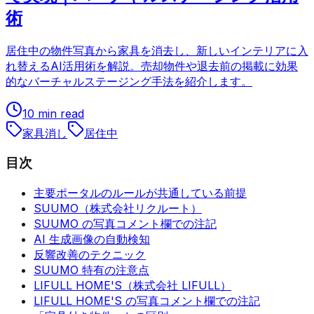
術
居住中の物件写真から家具を消去し、新しいインテリアに入
れ替えるAI活用術を解説。売却物件や退去前の掲載に効果
的なバーチャルステージング手法を紹介します。
10 min read
家具消し
居住中
目次
主要ポータルのルールが共通している前提
SUUMO（株式会社リクルート）
SUUMO の写真コメント欄での注記
AI 生成画像の自動検知
反響改善のテクニック
SUUMO 特有の注意点
LIFULL HOME'S（株式会社 LIFULL）
LIFULL HOME'S の写真コメント欄での注記