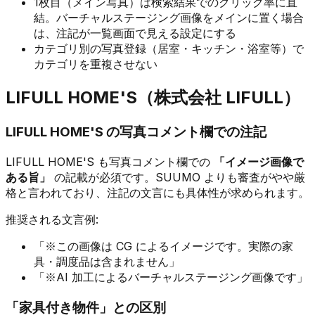
1枚目（メイン写真）は検索結果でのクリック率に直
結。バーチャルステージング画像をメインに置く場合
は、注記が一覧画面で見える設定にする
カテゴリ別の写真登録（居室・キッチン・浴室等）で
カテゴリを重複させない
LIFULL HOME'S（株式会社 LIFULL）
LIFULL HOME'S の写真コメント欄での注記
LIFULL HOME'S も写真コメント欄での
「イメージ画像で
ある旨」
の記載が必須です。SUUMO よりも審査がやや厳
格と言われており、注記の文言にも具体性が求められます。
推奨される文言例:
「※この画像は CG によるイメージです。実際の家
具・調度品は含まれません」
「※AI 加工によるバーチャルステージング画像です」
「家具付き物件」との区別