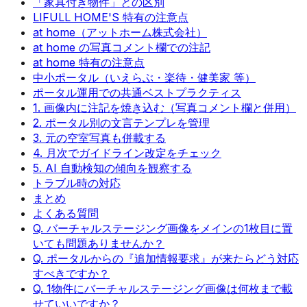
「家具付き物件」との区別
LIFULL HOME'S 特有の注意点
at home（アットホーム株式会社）
at home の写真コメント欄での注記
at home 特有の注意点
中小ポータル（いえらぶ・楽待・健美家 等）
ポータル運用での共通ベストプラクティス
1. 画像内に注記を焼き込む（写真コメント欄と併用）
2. ポータル別の文言テンプレを管理
3. 元の空室写真も併載する
4. 月次でガイドライン改定をチェック
5. AI 自動検知の傾向を観察する
トラブル時の対応
まとめ
よくある質問
Q. バーチャルステージング画像をメインの1枚目に置
いても問題ありませんか？
Q. ポータルからの『追加情報要求』が来たらどう対応
すべきですか？
Q. 1物件にバーチャルステージング画像は何枚まで載
せていいですか？