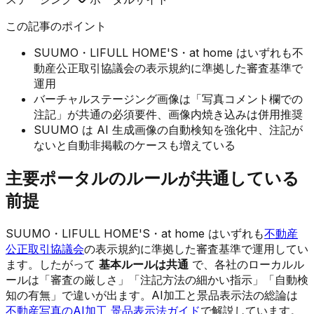
この記事のポイント
SUUMO・LIFULL HOME'S・at home はいずれも不
動産公正取引協議会の表示規約に準拠した審査基準で
運用
バーチャルステージング画像は「写真コメント欄での
注記」が共通の必須要件、画像内焼き込みは併用推奨
SUUMO は AI 生成画像の自動検知を強化中、注記が
ないと自動非掲載のケースも増えている
主要ポータルのルールが共通している
前提
SUUMO・LIFULL HOME'S・at home はいずれも
不動産
公正取引協議会
の表示規約に準拠した審査基準で運用してい
ます。したがって
基本ルールは共通
で、各社のローカルル
ールは「審査の厳しさ」「注記方法の細かい指示」「自動検
知の有無」で違いが出ます。AI加工と景品表示法の総論は
不動産写真のAI加工 景品表示法ガイド
で解説しています。