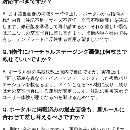
対応すべきですか？
A. まず該当画像の掲載を一時停止し、ポータルから指摘さ
れた内容（注記不足・サイズ不適切・文言不明確等）を確認
します。修正版を準備して再申請するか、それが難しい場合
は加工なしの空室写真に差し替えます。指摘内容を社内で共
有し、テンプレートに反映する運用が望ましいです。
Q. 1物件にバーチャルステージング画像は何枚まで
載せていいですか？
A. ポータル側の掲載枚数上限内で自由ですが、実務上は
『同じ部屋を異なるテイストでステージング』した複数バリ
エーションを載せるより、メインとなる1〜2枚に絞り、残り
は元の空室写真にする運用が安定します。注記の重複表示で
ユーザー体験が悪くなるのを避けるためです。
Q. ポータルに掲載済みの過去画像も、新ルールに
合わせて差し替えるべきですか？
A. 理想は全件差し替えですが、運用負荷が高いため『現在