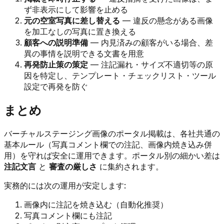
ず非表示にして影響を止める
元の空室写真に差し替える
— 違反の懸念がある画像
を加工なしの写真に置き換える
顧客への説明準備
— 内見済みの顧客がいる場合、差
異の事情を説明できる文書を用意
再発防止策の策定
— 注記漏れ・サイズ不適切等の原
因を特定し、テンプレート・チェックリスト・ツール
設定で再発を防ぐ
まとめ
バーチャルステージング画像のポータル掲載は、各社共通の
基本ルール（写真コメント欄での注記、画像内焼き込み併
用）を守れば安全に運用できます。ポータル別の細かい差は
注記文言
と
審査の厳しさ
に集約されます。
実務的には次の運用が安定します:
画像内に注記を焼き込む（自動化推奨）
写真コメント欄にも注記