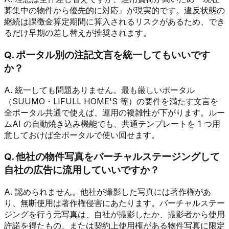
募集中の物件から優先的に対応』が現実的です。違反状態の
継続は課徴金算定期間に算入されるリスクがあるため、でき
るだけ早期の差し替えが推奨されます。
Q. ポータル別の注記文言を統一してもいいです
か？
A. 統一しても問題ありません。最も厳しいポータル
（SUUMO・LIFULL HOME'S 等）の要件を満たす文言を
全ポータル共通で使えば、運用の複雑性が下がります。ルー
ムAI の自動焼き込み機能でも、共通テンプレートを 1 つ用
意しておけば全ポータルで使い回せます。
Q. 他社の物件写真をバーチャルステージングして
自社の広告に流用していいですか？
A. 認められません。他社が撮影した写真には著作権があ
り、無断使用は著作権侵害にあたります。バーチャルステー
ジングを行う元写真は、自社が撮影したか、撮影者から使用
許諾を得たもの、または契約上使用権がある物件写真に限定