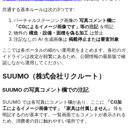
共通する基本ルールは次の3つです:
バーチャルステージング画像の
写真コメント欄に
「CGによるイメージ画像です」等の注記
を明記
物件の
構造・設備・面積を偽る加工
は禁止
注記なしの AI 生成画像は
掲載停止または審査対象
ここでは各ポータルの細かい運用差をまとめます。各社のガ
イドラインは改定が頻繁にあるため、公開情報の最新版で確
認しながら運用してください。
SUUMO（株式会社リクルート）
SUUMO の写真コメント欄での注記
SUUMO では各写真にコメント欄があり、ここに
「CG加
工によるイメージ画像です」「家具は付属しません」
等を
明記するのが基本です。一覧画面でもコメントが表示される
ため、消費者の目に触れやすい場所です。