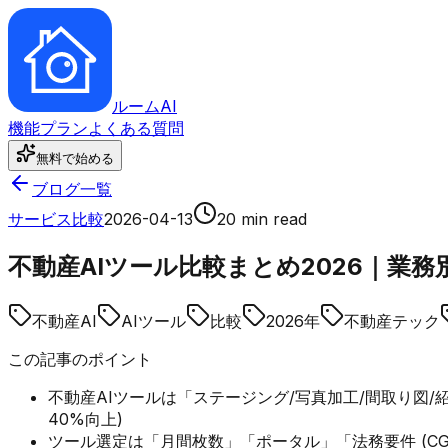
ルーム
AI
機能
プラン
よくある質問
無料で始める
ブログ一覧
サービス比較
2026-04-13
20 min read
不動産AIツール比較まとめ2026｜業
不動産AI
AIツール
比較
2026年
不動産テック
この記事のポイント
不動産AIツールは「ステージング/写真加工/間取り図/
40%向上)
ツール選定は「月間枚数」「ポータル」「法務要件 (CG