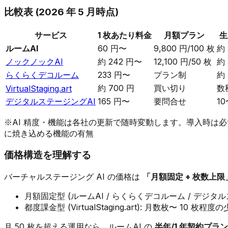
比較表 (2026 年 5 月時点)
サービス
1 枚あたり料金
月額プラン
生
ルームAI
60 円〜
9,800 円/100 枚
約 
ノックノックAI
約 242 円〜
12,100 円/50 枚
約 
らくらくデコルーム
233 円〜
プラン制
約 
約 700 円
買い切り
数
VirtualStaging.art
デジタルステージングAI
165 円〜
要問合せ
10
※AI 精度・機能は各社の更新で随時変動します。導入時は必
に焼き込める機能の有無
価格構造を理解する
バーチャルステージング AI の価格は
「月額固定 + 枚数上限
月額固定型 (ルームAI / らくらくデコルーム / デジタル
都度課金型 (VirtualStaging.art): 月数枚〜 10 枚
月 50 枚を超える運用なら、ルームAI の
半年/1 年契約プラン