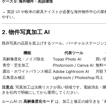
ケース E: 海外物件・英語環境
→ 英語 UI や欧米の家具テイストが必要な海外物件中心の
やすい。
2. 物件写真加工 AI
既存写真の品質を底上げするツール。バーチャルステージン
機能
代表ツール
高解像度化・ノイズ除去
買い切
Topaz Photo AI
青空・芝生加工
無料
Photoroom / Canva AI
露出・ホワイトバランス補正
月額 1
Adobe Lightroom AI
広角歪み補正
同上
Lightroom / Photoshop
注意点
: 写真加工は法務リスクが高い領域です。電線消去・
きを社内で明確にしてから運用してください。
ルームAI の
高解像度化モード
は、加工と修正の線引きを「