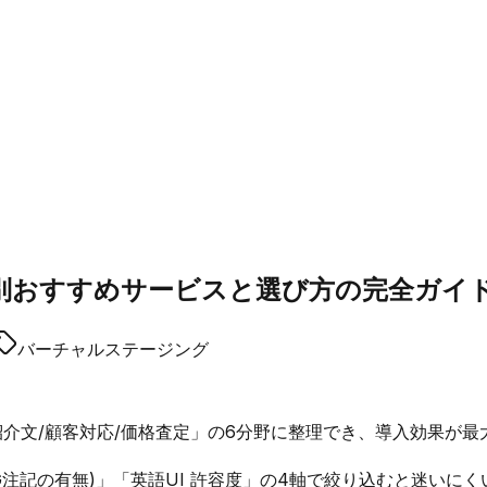
務別おすすめサービスと選び方の完全ガイ
バーチャルステージング
紹介文/顧客対応/価格査定」の6分野に整理でき、導入効果が最
注記の有無)」「英語UI 許容度」の4軸で絞り込むと迷いにく