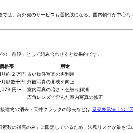
業務では、海外発のサービスも選択肢になる。国内物件が中心なら
グの「前段」として組み合わせると効果的です。
価格帯
用途
り約 2 万円
古い物件写真の再利用
〜月額数千円
外観写真の見映え向上
,078 円〜
室内写真の暗さ・色被り解消
広角レンズで歪んだ室内写真の修正
隣接建物の消去・天井クラックの除去などは
景品表示法上の「
画素数の補完のみ」に限定しているため、法務リスクが最も低