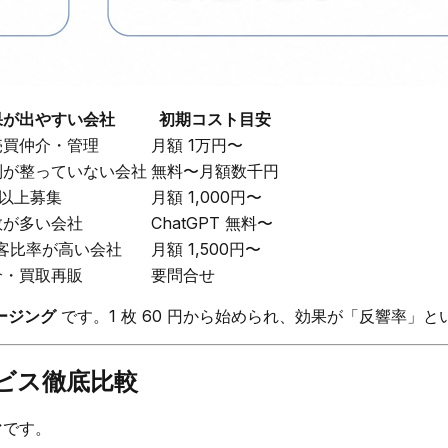
果が出やすい会社
初期コスト目安
売買仲介・管理
月額 1万円〜
制が整っていない会社
無料〜月額数千円
 件以上募集
月額 1,000円〜
数が多い会社
ChatGPT 無料〜
集客比率が高い会社
月額 1,500円〜
介・買取再販
要問合せ
ージング
です。1 枚 60 円から始められ、効果が「反響率」
サービス徹底比較
マです。