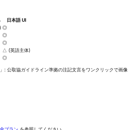
み
日本語 UI
)
◎
◎
◎
△ (英語主体)
◎
み」: 公取協ガイドライン準拠の注記文言をワンクリックで画像
料金プラン
を参照してください。