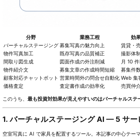
分野
業務工程
効
バーチャルステージング
募集写真の魅力向上
賃貸・
物件写真加工
既存写真の品質補正
撮影体
間取り図生成
図面作成の外注削減
月 10
物件紹介文
募集文章の作成時間短縮
募集件
顧客対応チャットボット
営業時間外の問合せ自動化
Web 
価格査定
査定書作成の効率化
売買仲
このうち、
最も投資対効果が見えやすいのはバーチャルステ
1. バーチャルステージング AI — 5 
空室写真に AI で家具を配置するツール。本記事の中心テー