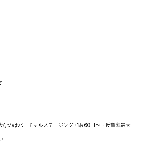
ド
大なのはバーチャルステージング (1枚60円〜・反響率最大
い