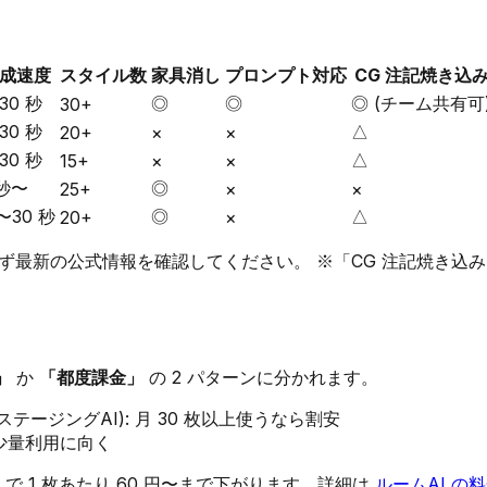
成速度
スタイル数
家具消し
プロンプト対応
CG 注記焼き込
30 秒
◎
◎
◎ (チーム共有可
30+
30 秒
△
20+
×
×
30 秒
△
15+
×
×
秒〜
◎
25+
×
×
〜30 秒
◎
△
20+
×
ず最新の公式情報を確認してください。 ※「CG 注記焼き込
」
か
「都度課金」
の 2 パターンに分かれます。
ステージングAI): 月 30 枚以上使うなら割安
程度の少量利用に向く
で 1 枚あたり 60 円〜まで下がります。詳細は
ルームAI の